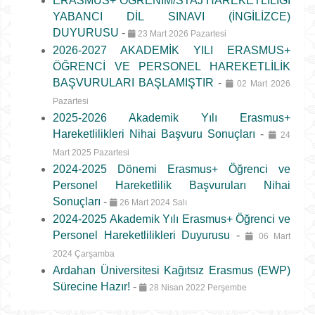
ERASMUS+ ÖĞRENİM/STAJ HAREKETLİLİĞİ
YABANCI DİL SINAVI (İNGİLİZCE)
DUYURUSU
-
23 Mart 2026 Pazartesi
2026-2027 AKADEMİK YILI ERASMUS+
ÖĞRENCİ VE PERSONEL HAREKETLİLİK
BAŞVURULARI BAŞLAMIŞTIR
-
02 Mart 2026
Pazartesi
2025-2026 Akademik Yılı Erasmus+
Hareketlilikleri Nihai Başvuru Sonuçları
-
24
Mart 2025 Pazartesi
2024-2025 Dönemi Erasmus+ Öğrenci ve
Personel Hareketlilik Başvuruları Nihai
Sonuçları
-
26 Mart 2024 Salı
2024-2025 Akademik Yılı Erasmus+ Öğrenci ve
Personel Hareketlilikleri Duyurusu
-
06 Mart
2024 Çarşamba
Ardahan Üniversitesi Kağıtsız Erasmus (EWP)
Sürecine Hazır!
-
28 Nisan 2022 Perşembe