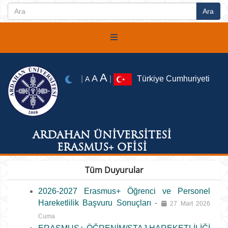
A
A
|
|
Türkiye Cumhuriyeti
A
ARDAHAN ÜNİVERSİTESİ
ERASMUS+ OFİSİ
Tüm Duyurular
2026-2027 Erasmus+ Öğrenci ve Personel
Hareketlilik Başvuru Sonuçları
-
27 Mart 2026
Cuma